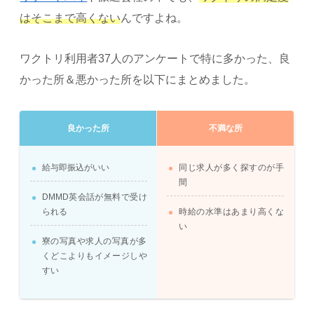
はそこまで高くない
んですよね。
ワクトリ利用者37人のアンケートで特に多かった、良
かった所＆悪かった所を以下にまとめました。
良かった所
不満な所
給与即振込がいい
同じ求人が多く探すのが手
間
DMMD英会話が無料で受け
られる
時給の水準はあまり高くな
い
寮の写真や求人の写真が多
くどこよりもイメージしや
すい