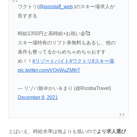
ワクトリ(
@ponstaff_web
)のスキー場求人が
良すぎる
時給1350円と高時給+お祝い金🥰
スキー場特有のリフト券無料もあるし、他の
条件も整ってるからめちゃめちゃおすす
め！！
#リゾートバイト
#ワクトリ
#スキー場
pic.twitter.com/VQsWuZMIhT
— リゾバ旅＠かい＆まり (@RizobaTravel)
December 8, 2021
とはいえ、時給水準は他よりも低いので
より求人選び