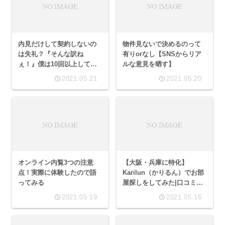
内見だけして契約しないの
物件見ないで決めるのって
は失礼？『そんな訳ね
有りorなし【SNSからリア
ぇ！』僕は10回以上してま
ルな意見を晒す】
すよ
2021.05.21
2021.05.20
オンライン内覧3つの注意
【大阪・兵庫に特化】
点！実際に体験したので語
Karilun（かりるん）でお部
ってみる
屋探しをしてみた|口コミレ
ビュー
2021.05.19
2021.05.16