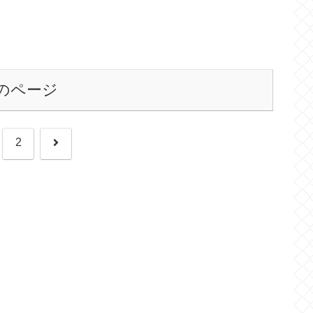
のページ
次
2
へ