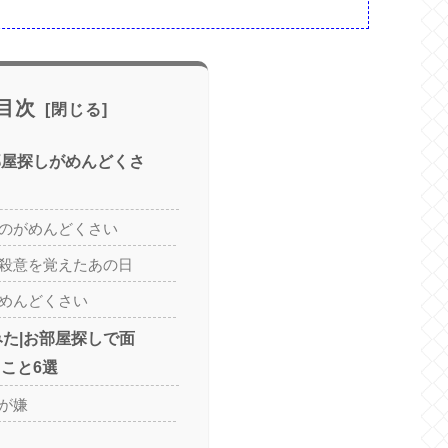
目次
部屋探しがめんどくさ
のがめんどくさい
殺意を覚えたあの日
めんどくさい
みた|お部屋探しで面
こと6選
が嫌