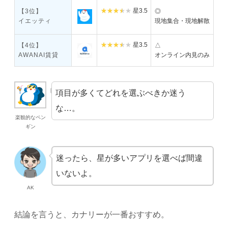
星3.5
【3位】
◎
イエッティ
現地集合・現地解散
星3.5
【4位】
△
AWANAI賃貸
オンライン内見のみ
項目が多くてどれを選ぶべきか迷う
な…。
楽観的なペン
ギン
迷ったら、星が多いアプリを選べば間違
いないよ。
AK
結論を言うと、カナリーが一番おすすめ。