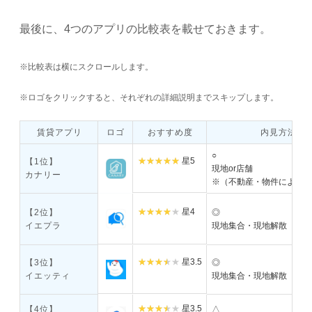
最後に、4つのアプリの比較表を載せておきます。
※比較表は横にスクロールします。
※ロゴをクリックすると、それぞれの詳細説明までスキップします。
賃貸アプリ
ロゴ
おすすめ度
内見方法
○
星5
【1位】
現地or店舗
カナリー
※（不動産・物件によっ
星4
【2位】
◎
イエプラ
現地集合・現地解散
星3.5
【3位】
◎
イエッティ
現地集合・現地解散
星3.5
【4位】
△