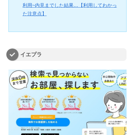
利用~内見までした結果…【利用してわかっ
た注意点】
イエプラ