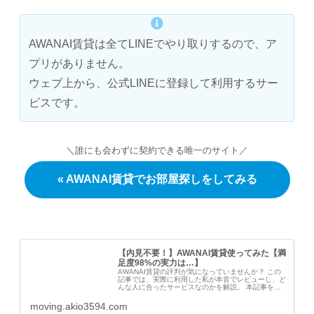
AWANAI賃貸は全てLINEでやり取りするので、ア
プリがありません。
ウェブ上から、公式LINEに登録して利用するサー
ビスです。
＼誰にも会わずに契約できる唯一のサイト／
« AWANAI賃貸でお部屋探しをしてみる
【内見不要！】AWANAI賃貸使ってみた【満
足度98%の実力は…】
AWANAI賃貸の評判が気になっていませんか？ この
記事では、実際に利用した私が本音でレビューし、ど
んな人に合ったサービスなのかを解説。 本記事を読
めば、従来の不動産より楽にお部屋探し~契約まです
ることが可能です。
moving.akio3594.com