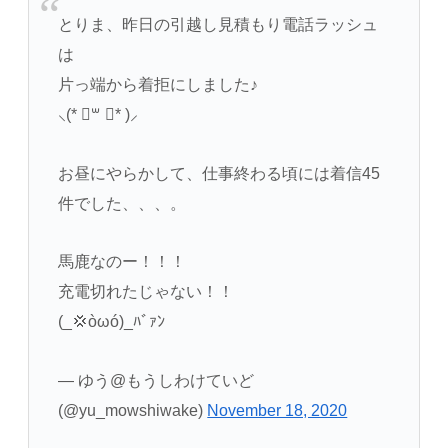
とりま、昨日の引越し見積もり電話ラッシュ
は
片っ端から着拒にしました♪
⸜(* ॑꒳ ॑* )⸝
お昼にやらかして、仕事終わる頃には着信45
件でした、、、。
馬鹿なのー！！！
充電切れたじゃない！！
(_💢òωó)_ﾊﾞｧﾝ
— ゆう@もうしわけていど
(@yu_mowshiwake)
November 18, 2020