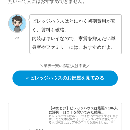
たいって人にはおすすめできません。
ビレッジハウスはとにかく初期費用が安
く、賃料も破格。
内装はキレイなので、家賃を抑えたい単
AK
身者やファミリーには、おすすめだよ。
＼業界一安い|保証人は不要／
« ビレッジハウスのお部屋を見てみる
【やめとけ】ビレッジハウスは最悪？106人
に評判・口コミを聞いてみた結果…
ビレッジハウスはネットでは悪い評判が見受けられま
す。 そこで本記事では、ビレッジハウスに住んでい
る人に限定したリアルの口コミを集めました。 本記
事を読めば、ビレッジハウスの本当の評判がわかり、
あなたにあった物件なのかがわかります。