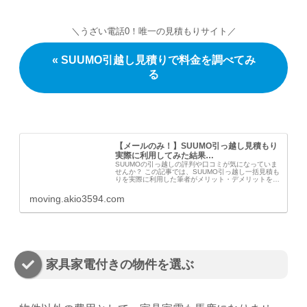
＼うざい電話0！唯一の見積もりサイト／
« SUUMO引越し見積りで料金を調べてみ
る
【メールのみ！】SUUMO引っ越し見積もり
実際に利用してみた結果…
SUUMOの引っ越しの評判や口コミが気になっていま
せんか？ この記事では、SUUMO引っ越し一括見積も
りを実際に利用した筆者がメリット・デメリットを感
想つきで紹介。 本記事を読むことで、SUUMO引っ越
しの評判はもちろん、どんな人向けのサー...
moving.akio3594.com
家具家電付きの物件を選ぶ