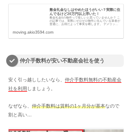
敷金礼金なしはやめたほうがいい？実際に住
んでるけど20万円以上浮いた！
敷金礼金0の物件って怪しいと思っていませんか？ こ
の記事では、実際にゼロゼロ物件に住んでいる筆者が
普通に、お得だよって事実を晒します。 デメリット
もあるっちゃありますが、裏側を知れば支払うのがア
ホらしくなりますよ。
moving.akio3594.com
仲介手数料が安い不動産会社を使う
安く引っ越ししたいなら、
仲介手数料無料の不動産会
社を利用
しましょう。
なぜなら、
仲介手数料は賃料の1ヶ月分が基本
なので
割と高い…