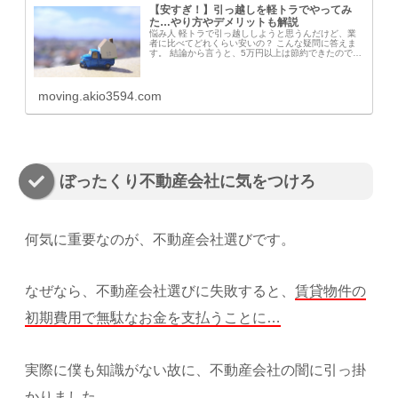
【安すぎ！】引っ越しを軽トラでやってみ
た…やり方やデメリットも解説
悩み人 軽トラで引っ越ししようと思うんだけど、業
者に比べてどれくらい安いの？ こんな疑問に答えま
す。 結論から言うと、5万円以上は節約できたので、
かなりお得です。 ぶっちゃけ、この安さを知ったら
引っ越し業者に頼むといかに高いかわかります。
moving.akio3594.com
ぼったくり不動産会社に気をつけろ
何気に重要なのが、不動産会社選びです。
なぜなら、不動産会社選びに失敗すると、
賃貸物件の
初期費用で無駄なお金を支払うことに…
実際に僕も知識がない故に、不動産会社の闇に引っ掛
かりました。