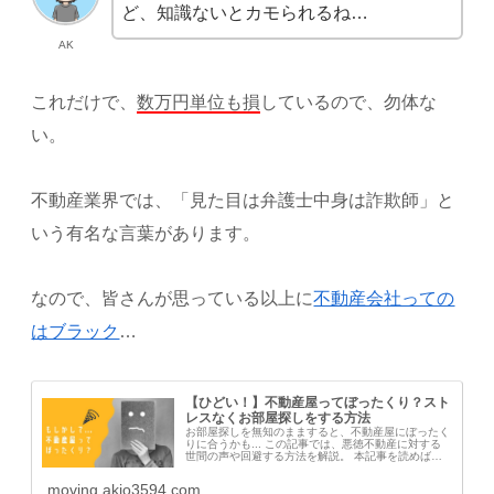
ど、知識ないとカモられるね…
AK
これだけで、
数万円単位も損
しているので、勿体な
い。
不動産業界では、「見た目は弁護士中身は詐欺師」と
いう有名な言葉があります。
なので、皆さんが思っている以上に
不動産会社っての
はブラック
…
【ひどい！】不動産屋ってぼったくり？スト
レスなくお部屋探しをする方法
お部屋探しを無知のまますると、不動産屋にぼったく
りに合うかも... この記事では、悪徳不動産に対する
世間の声や回避する方法を解説。 本記事を読めば、
お部屋探しにおけるストレスと費用を格段に抑える方
法がわかりますよ。
moving.akio3594.com