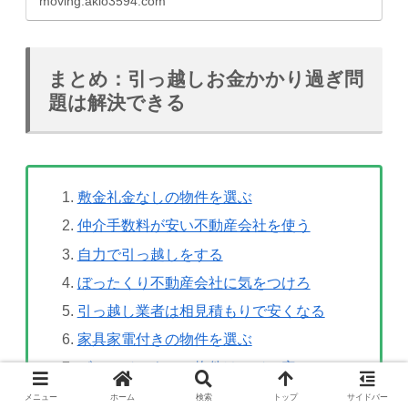
moving.akio3594.com
まとめ：引っ越しお金かかり過ぎ問
題は解決できる
敷金礼金なしの物件を選ぶ
仲介手数料が安い不動産会社を使う
自力で引っ越しをする
ぼったくり不動産会社に気をつけろ
引っ越し業者は相見積もりで安くなる
家具家電付きの物件を選ぶ
ビレッジハウスの物件はマジで安い
メニュー
ホーム
検索
トップ
サイドバー