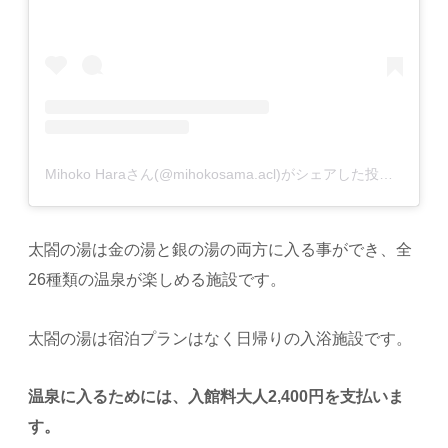
Mihoko Haraさん(@mihokosama.acl)がシェアした投稿
–
201
太閤の湯は金の湯と銀の湯の両方に入る事ができ、全
26種類の温泉が楽しめる施設です。
太閤の湯は宿泊プランはなく日帰りの入浴施設です。
温泉に入るためには、入館料大人2,400円を支払いま
す。