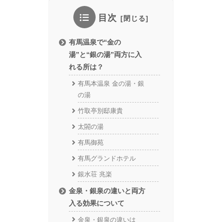
目次
有馬温泉で“金の
湯”と“銀の湯”両方に入
れる所は？
有馬本温泉 金の湯・銀
の湯
竹取亭別邸康貴
太閤の湯
有馬御苑
有馬グランドホテル
銀水荘 兆楽
金泉・銀泉の違いと両方
入る効果について
金泉・銀泉の違いは