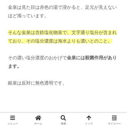
金泉は見た目は赤色の湯で浸かると、足元が見えない
ほど濁っています。
そんな金泉は含鉄塩化物泉で、文字通り塩分が含まれ
ており、その塩分濃度は海水よりも濃いとのこと。
その濃い塩分濃度のおかげで
金泉には殺菌作用があり
ます。
銀泉は反対に無色透明です。
また、先ほど説明した金泉（含鉄塩化物泉）以外の湯
メニュー
ホーム
検索
トップ
サイドバー
を銀泉と呼んでいます。