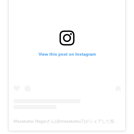
View this post on Instagram
Masakatsu Nagaiさん(@masakatsu7)がシェアした投稿
–
201