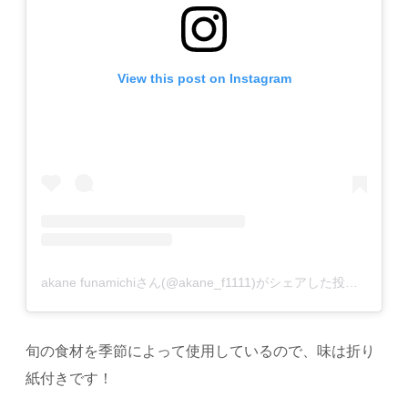
View this post on Instagram
akane funamichiさん(@akane_f1111)がシェアした投稿
–
201
旬の食材を季節によって使用しているので、味は折り
紙付きです！