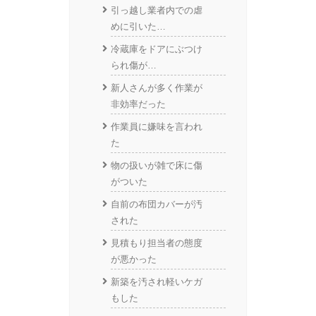
引っ越し業者内での虐
めに引いた…
冷蔵庫をドアにぶつけ
られ傷が…
新人さんが多く作業が
非効率だった
作業員に嫌味を言われ
た
物の扱いが雑で床に傷
がついた
自前の布団カバーが汚
された
見積もり担当者の態度
が悪かった
新築を汚され軽いケガ
もした