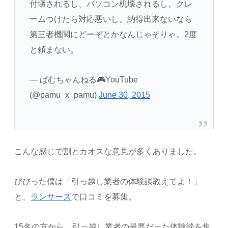
付壊されるし、パソコン机壊されるし。クレ
ームつけたら対応悪いし。納得出来ないなら
第三者機関にどーぞとかなんじゃそりゃ。2度
と頼まない。
— ぱむちゃんねる🎮YouTube
(@pamu_x_pamu)
June 30, 2015
こんな感じで割とカオスな意見が多くありました。
びびった僕は「引っ越し業者の体験談教えてよ！」
と、
ランサーズ
で口コミを募集。
15名の方から、
引っ越し業者の最悪だった体験談
を集