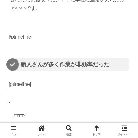
がいいです。
[/ptimeline]
新人さんが多く作業が非効率だった
[ptimeline]
STEP1
どこの引っ越し業者を利用しましたか？
アーク引越しセンター
メニュー
ホーム
検索
トップ
サイドバー